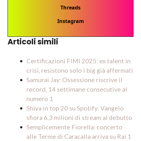
Threads
Instagram
Articoli simili
Certificazioni FIMI 2025: ex talent in
crisi, resistono solo i big già affermati
Samurai Jay: Ossessione riscrive il
record, 14 settimane consecutive al
numero 1
Shiva in top 20 su Spotify: Vangelo
sfiora 6,3 milioni di stream al debutto
Semplicemente Fiorella: concerto
alle Terme di Caracalla arriva su Rai 1