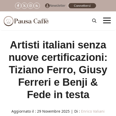
Vai
Newsletter
Connettersi
al
contenuto
Artisti italiani senza
nuove certificazioni:
Tiziano Ferro, Giusy
Ferreri e Benji &
Fede in testa
Aggiornato il :
29 Novembre 2025
|
Di :
Enrico Valiani