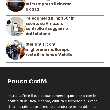
offerta: porta il cinema
a casa
Telecamera Blink 360° in
sconto su Amazon:
controlla il soggiorno
dal telefono
Stellantis: conti
migliorano ma Europa
resta il tallone d’Achille
Pausa Caffè
Pausa Caffè è il tuo appuntamento quotidiano con le
notizie di musica, cinema, cultura e tecnologia. Articoli
chiari, analisi approfondite e tendenze imperdibili per