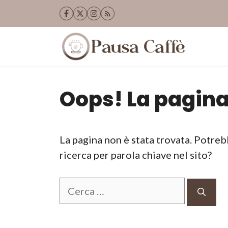
Vai
al
contenuto
Oops! La pagina
La pagina non è stata trovata. Potreb
ricerca per parola chiave nel sito?
Ricerca
per: