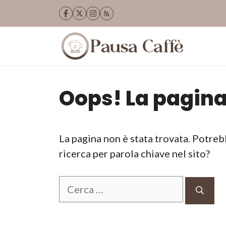
Vai
al
contenuto
Oops! La pagina
La pagina non è stata trovata. Potreb
ricerca per parola chiave nel sito?
Ricerca
per: