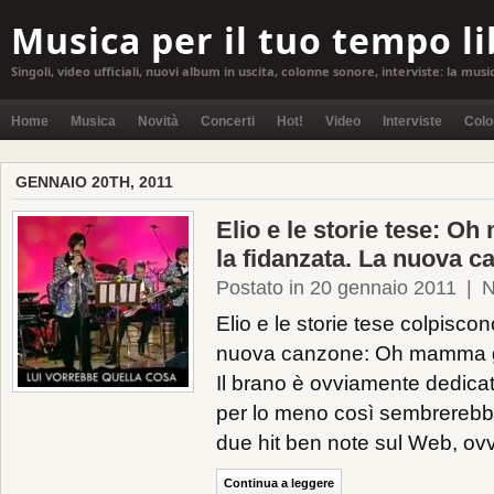
Musica per il tuo tempo l
Singoli, video ufficiali, nuovi album in uscita, colonne sonore, interviste: la musi
Home
Musica
Novità
Concerti
Hot!
Video
Interviste
Colo
GENNAIO 20TH, 2011
Elio e le storie tese: O
la fidanzata. La nuova 
Postato in 20 gennaio 2011
|
N
Elio e le storie tese colpisc
nuova canzone: Oh mamma gli 
Il brano è ovviamente dedicat
per lo meno così sembrerebbe
due hit ben note sul Web, ovv
Continua a leggere