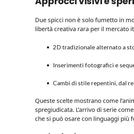
Approcci visivi e spe
Due spicci non è solo fumetto in m
libertà creativa rara per il mercato i
2D tradizionale alternato a st
Inserimenti fotografici e sequ
Cambi di stile repentini, dal r
Queste scelte mostrano come l’anima
spregiudicata. L’arrivo di serie com
che si può osare con linguaggi più fo