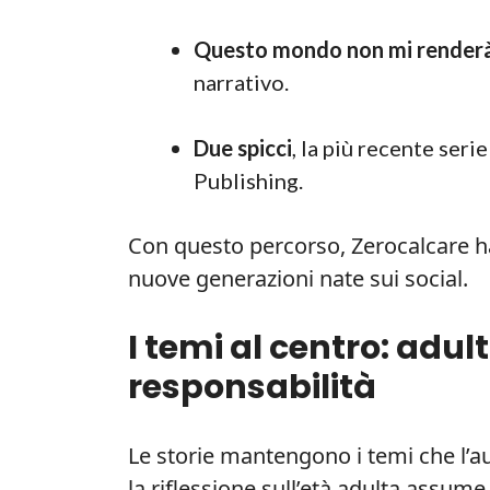
Questo mondo non mi renderà
narrativo.
Due spicci
, la più recente se
Publishing.
Con questo percorso, Zerocalcare ha
nuove generazioni nate sui social.
I temi al centro: adul
responsabilità
Le storie mantengono i temi che l’a
la riflessione sull’età adulta assume 