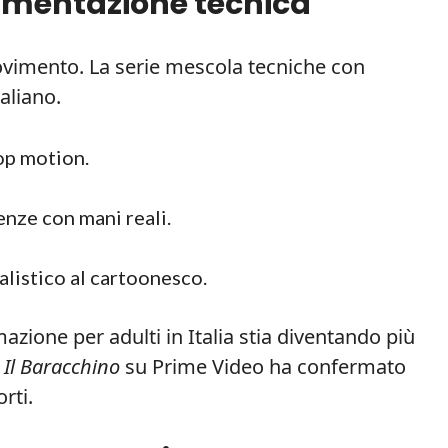
rimentazione tecnica
ovimento. La serie mescola tecniche con
taliano.
op motion.
enze con mani reali.
ealistico al cartoonesco.
zione per adulti in Italia stia diventando più
e
Il Baracchino
su Prime Video ha confermato
rti.