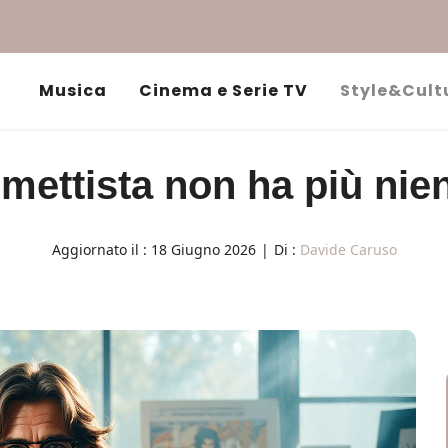
Musica
Cinema e Serie TV
Style&Cult
fumettista non ha più nie
Aggiornato il :
18 Giugno 2026
|
Di :
Davide Caruso