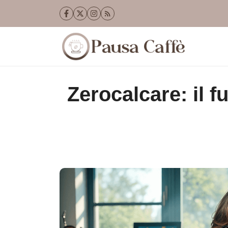
Vai
al
contenuto
Zerocalcare: il 