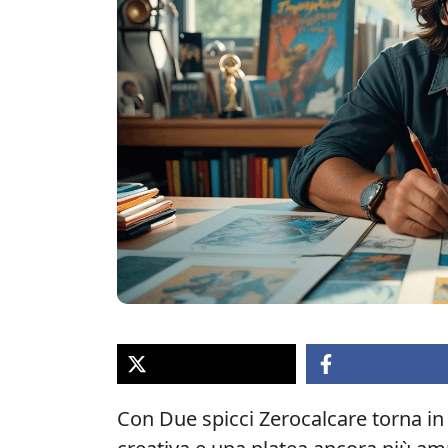
Con Due spicci Zerocalcare torna i