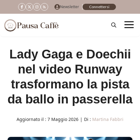
Vai
Newsletter
Connettersi
al
contenuto
Lady Gaga e Doechii
nel video Runway
trasformano la pista
da ballo in passerella
Aggiornato il :
7 Maggio 2026
|
Di :
Martina Fabbri