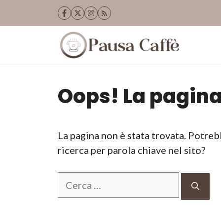
Vai
al
contenuto
Oops! La pagina
La pagina non è stata trovata. Potreb
ricerca per parola chiave nel sito?
Ricerca
per: