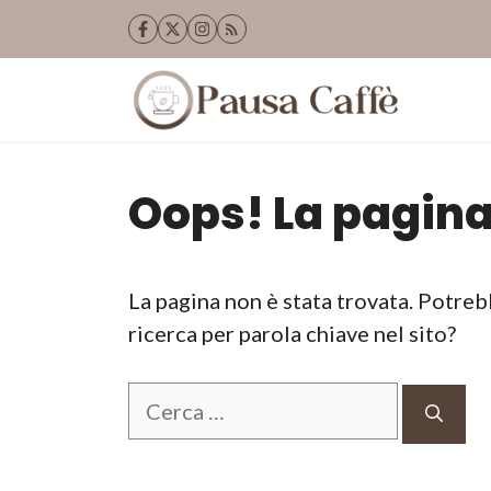
Vai
al
contenuto
Oops! La pagina
La pagina non è stata trovata. Potreb
ricerca per parola chiave nel sito?
Ricerca
per: