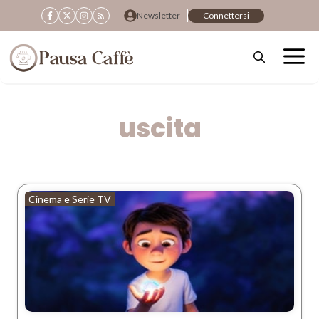
Vai
Newsletter
Connettersi
al
contenuto
uscita
Cinema e Serie TV