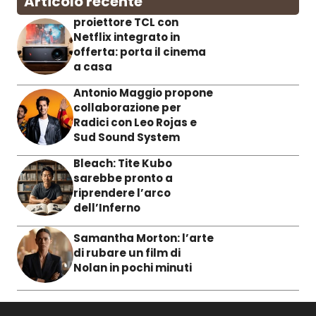
Articolo recente
proiettore TCL con
Netflix integrato in
offerta: porta il cinema
a casa
Antonio Maggio propone
collaborazione per
Radici con Leo Rojas e
Sud Sound System
Bleach: Tite Kubo
sarebbe pronto a
riprendere l’arco
dell’Inferno
Samantha Morton: l’arte
di rubare un film di
Nolan in pochi minuti