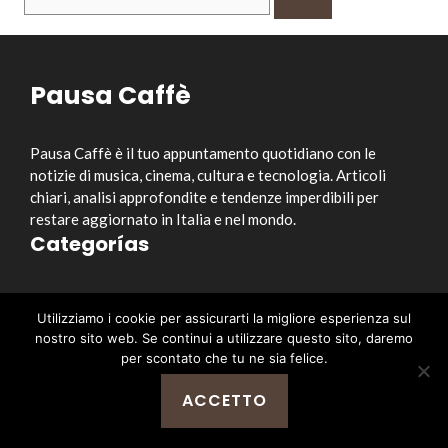
per:
Pausa Caffè
Pausa Caffè è il tuo appuntamento quotidiano con le
notizie di musica, cinema, cultura e tecnologia. Articoli
chiari, analisi approfondite e tendenze imperdibili per
restare aggiornato in Italia e nel mondo.
Categorías
Musica
Utilizziamo i cookie per assicurarti la migliore esperienza sul
Cinema e Serie TV
nostro sito web. Se continui a utilizzare questo sito, daremo
Style&Culture
per scontato che tu ne sia felice.
Tecnologia
ACCETTO
Notizia
Enlaces útiles