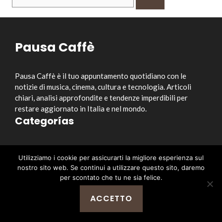
per:
Pausa Caffè
Pausa Caffè è il tuo appuntamento quotidiano con le
notizie di musica, cinema, cultura e tecnologia. Articoli
chiari, analisi approfondite e tendenze imperdibili per
restare aggiornato in Italia e nel mondo.
Categorías
Musica
Utilizziamo i cookie per assicurarti la migliore esperienza sul
Cinema e Serie TV
nostro sito web. Se continui a utilizzare questo sito, daremo
Style&Culture
per scontato che tu ne sia felice.
Tecnologia
ACCETTO
Notizia
Enlaces útiles