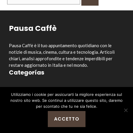
per:
Pausa Caffè
Pausa Caffè è il tuo appuntamento quotidiano con le
notizie di musica, cinema, cultura e tecnologia. Articoli
chiari, analisi approfondite e tendenze imperdibili per
restare aggiornato in Italia e nel mondo.
Categorías
Musica
Utilizziamo i cookie per assicurarti la migliore esperienza sul
Cinema e Serie TV
nostro sito web. Se continui a utilizzare questo sito, daremo
Style&Culture
per scontato che tu ne sia felice.
Tecnologia
ACCETTO
Notizia
Enlaces útiles