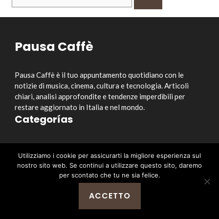
per:
Pausa Caffè
Pausa Caffè è il tuo appuntamento quotidiano con le
notizie di musica, cinema, cultura e tecnologia. Articoli
chiari, analisi approfondite e tendenze imperdibili per
restare aggiornato in Italia e nel mondo.
Categorías
Musica
Utilizziamo i cookie per assicurarti la migliore esperienza sul
Cinema e Serie TV
nostro sito web. Se continui a utilizzare questo sito, daremo
Style&Culture
per scontato che tu ne sia felice.
Tecnologia
ACCETTO
Notizia
Enlaces útiles