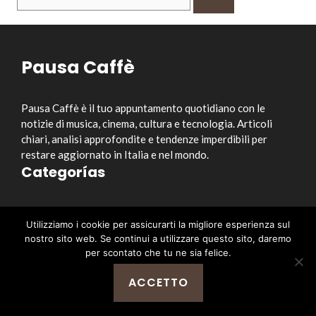
per:
Pausa Caffè
Pausa Caffè è il tuo appuntamento quotidiano con le
notizie di musica, cinema, cultura e tecnologia. Articoli
chiari, analisi approfondite e tendenze imperdibili per
restare aggiornato in Italia e nel mondo.
Categorías
Musica
Utilizziamo i cookie per assicurarti la migliore esperienza sul
Cinema e Serie TV
nostro sito web. Se continui a utilizzare questo sito, daremo
Style&Culture
per scontato che tu ne sia felice.
Tecnologia
ACCETTO
Notizia
Enlaces útiles