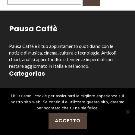
per:
Pausa Caffè
Pausa Caffè è il tuo appuntamento quotidiano con le
notizie di musica, cinema, cultura e tecnologia. Articoli
chiari, analisi approfondite e tendenze imperdibili per
restare aggiornato in Italia e nel mondo.
Categorías
Musica
Utilizziamo i cookie per assicurarti la migliore esperienza sul
Cinema e Serie TV
nostro sito web. Se continui a utilizzare questo sito, daremo
Style&Culture
per scontato che tu ne sia felice.
Tecnologia
ACCETTO
Notizia
Enlaces útiles