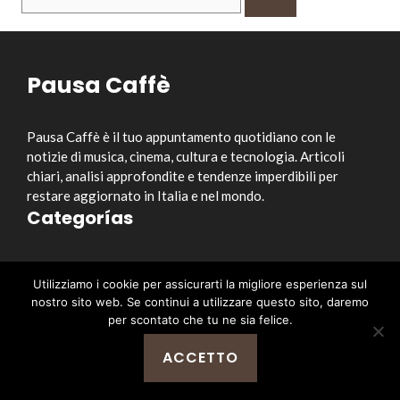
per:
Pausa Caffè
Pausa Caffè è il tuo appuntamento quotidiano con le
notizie di musica, cinema, cultura e tecnologia. Articoli
chiari, analisi approfondite e tendenze imperdibili per
restare aggiornato in Italia e nel mondo.
Categorías
Musica
Utilizziamo i cookie per assicurarti la migliore esperienza sul
Cinema e Serie TV
nostro sito web. Se continui a utilizzare questo sito, daremo
Style&Culture
per scontato che tu ne sia felice.
Tecnologia
ACCETTO
Notizia
Enlaces útiles