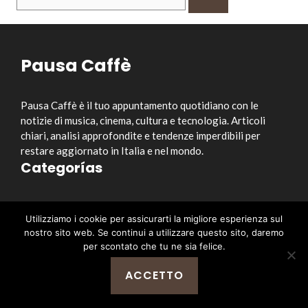
per:
Pausa Caffè
Pausa Caffè è il tuo appuntamento quotidiano con le
notizie di musica, cinema, cultura e tecnologia. Articoli
chiari, analisi approfondite e tendenze imperdibili per
restare aggiornato in Italia e nel mondo.
Categorías
Musica
Utilizziamo i cookie per assicurarti la migliore esperienza sul
Cinema e Serie TV
nostro sito web. Se continui a utilizzare questo sito, daremo
Style&Culture
per scontato che tu ne sia felice.
Tecnologia
ACCETTO
Notizia
Enlaces útiles