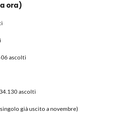
ma ora)
ti
i
06 ascolti
 34.130 ascolti
singolo già uscito a novembre)