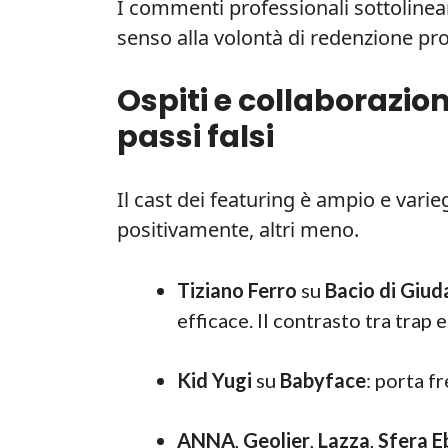
I commenti professionali sottoline
senso alla volontà di redenzione prop
Ospiti e collaborazion
passi falsi
Il cast dei featuring è ampio e vari
positivamente, altri meno.
Tiziano Ferro
su
Bacio di Giud
efficace. Il contrasto tra trap
Kid Yugi
su
Babyface
: porta f
ANNA
,
Geolier
,
Lazza
,
Sfera E