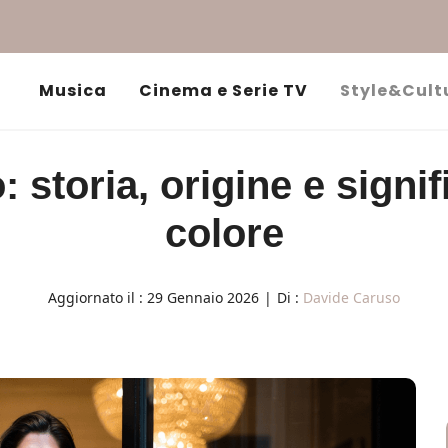
Musica
Cinema e Serie TV
Style&Cult
 storia, origine e signif
colore
Aggiornato il :
29 Gennaio 2026
|
Di :
Davide Caruso