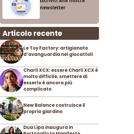
Iscriviti alla nostra
newsletter
Articolo recente
Le Toy Factory: artigianato
d’avanguardia nei giocattoli
Charli XCX: essere Charli XCX è
molto difficile, smettere di
esserlo è ancora più
complicato
New Balance costruisce il
proprio giardino
Dua Lipa inaugura in
Portogallo la Manifesto