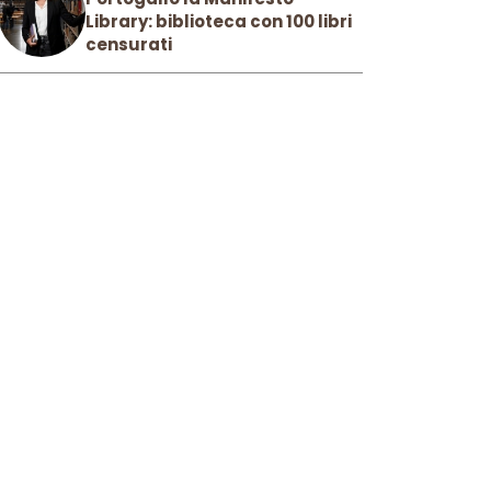
Library: biblioteca con 100 libri
censurati