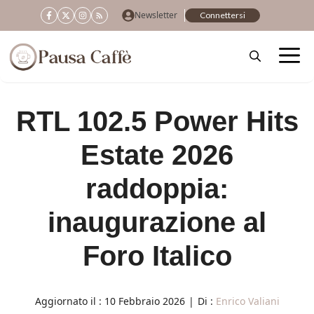
Vai
Newsletter
Connettersi
al
contenuto
RTL 102.5 Power Hits
Estate 2026
raddoppia:
inaugurazione al
Foro Italico
Aggiornato il :
10 Febbraio 2026
|
Di :
Enrico Valiani