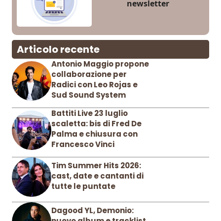
newsletter
Articolo recente
Antonio Maggio propone
collaborazione per
Radici con Leo Rojas e
Sud Sound System
Battiti Live 23 luglio
scaletta: bis di Fred De
Palma e chiusura con
Francesco Vinci
Tim Summer Hits 2026:
cast, date e cantanti di
tutte le puntate
Dagood YL, Demonio:
nuovo album e tracklist