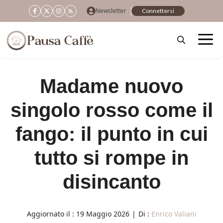
Vai
Newsletter
Connettersi
al
contenuto
Madame nuovo
singolo rosso come il
fango: il punto in cui
tutto si rompe in
disincanto
Aggiornato il :
19 Maggio 2026
|
Di :
Enrico Valiani