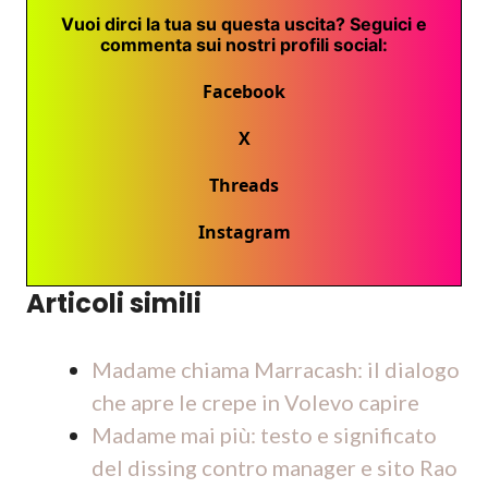
Vuoi dirci la tua su questa uscita? Seguici e
commenta sui nostri profili social:
Facebook
X
Threads
Instagram
Articoli simili
Madame chiama Marracash: il dialogo
che apre le crepe in Volevo capire
Madame mai più: testo e significato
del dissing contro manager e sito Rao