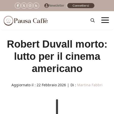
Vai
Newsletter
Connettersi
al
contenuto
Robert Duvall morto:
lutto per il cinema
americano
Aggiornato il :
22 Febbraio 2026
|
Di :
Martina Fabbri