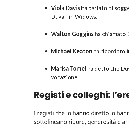
Viola Davis
ha parlato di sogg
Duvall in Widows.
Walton Goggins
ha chiamato D
Michael Keaton
ha ricordato i
Marisa Tomei
ha detto che Duva
vocazione.
Registi e colleghi: l’e
I registi che lo hanno diretto lo ha
sottolineano rigore, generosità e am