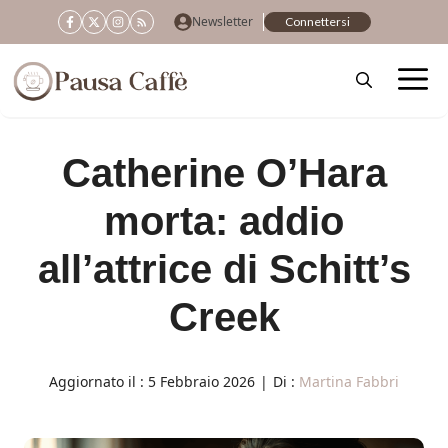
Vai
Newsletter
Connettersi
al
contenuto
Catherine O’Hara
morta: addio
all’attrice di Schitt’s
Creek
Aggiornato il :
5 Febbraio 2026
|
Di :
Martina Fabbri