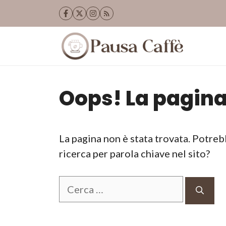
Vai
al
contenuto
Oops! La pagina
La pagina non è stata trovata. Potreb
ricerca per parola chiave nel sito?
Ricerca
per: