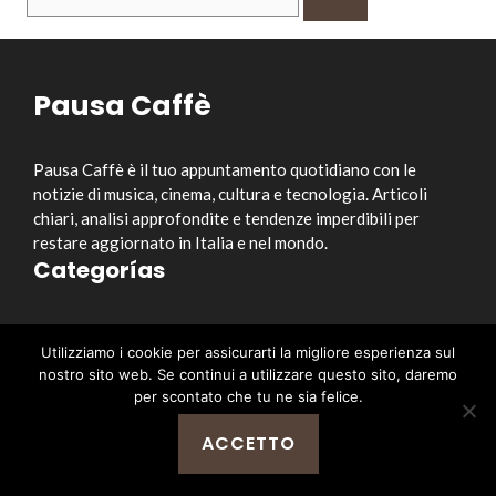
per:
Pausa Caffè
Pausa Caffè è il tuo appuntamento quotidiano con le
notizie di musica, cinema, cultura e tecnologia. Articoli
chiari, analisi approfondite e tendenze imperdibili per
restare aggiornato in Italia e nel mondo.
Categorías
Musica
Utilizziamo i cookie per assicurarti la migliore esperienza sul
Cinema e Serie TV
nostro sito web. Se continui a utilizzare questo sito, daremo
Style&Culture
per scontato che tu ne sia felice.
Tecnologia
ACCETTO
Notizia
Enlaces útiles