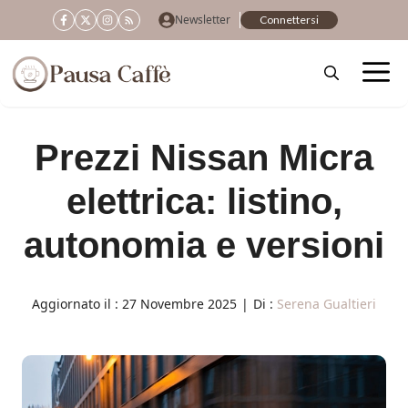
Vai
Newsletter
Connettersi
al
contenuto
Prezzi Nissan Micra
elettrica: listino,
autonomia e versioni
Aggiornato il :
27 Novembre 2025
|
Di :
Serena Gualtieri