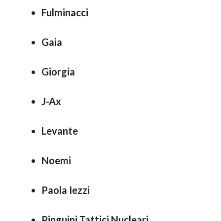
Fulminacci
Gaia
Giorgia
J-Ax
Levante
Noemi
Paola Iezzi
Pinguini Tattici Nucleari