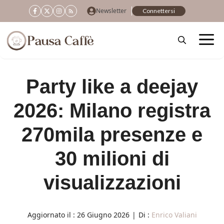
Vai
Newsletter
Connettersi
al
contenuto
Party like a deejay
2026: Milano registra
270mila presenze e
30 milioni di
visualizzazioni
Aggiornato il :
26 Giugno 2026
|
Di :
Enrico Valiani