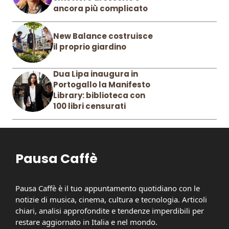
ancora più complicato
New Balance costruisce
il proprio giardino
Dua Lipa inaugura in
Portogallo la Manifesto
Library: biblioteca con
100 libri censurati
Pausa Caffè
Pausa Caffè è il tuo appuntamento quotidiano con le
notizie di musica, cinema, cultura e tecnologia. Articoli
chiari, analisi approfondite e tendenze imperdibili per
restare aggiornato in Italia e nel mondo.