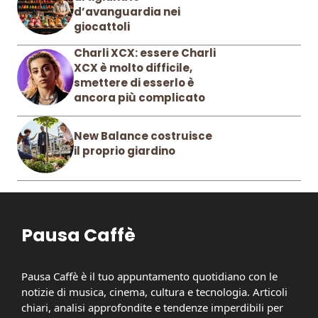
d’avanguardia nei
giocattoli
Charli XCX: essere Charli
XCX è molto difficile,
smettere di esserlo è
ancora più complicato
New Balance costruisce
il proprio giardino
Pausa Caffè
Pausa Caffè è il tuo appuntamento quotidiano con le
notizie di musica, cinema, cultura e tecnologia. Articoli
chiari, analisi approfondite e tendenze imperdibili per