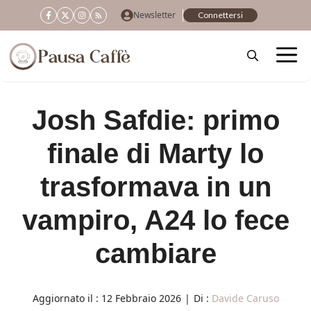
Vai
Newsletter
Connettersi
al
contenuto
Josh Safdie: primo
finale di Marty lo
trasformava in un
vampiro, A24 lo fece
cambiare
Aggiornato il :
12 Febbraio 2026
|
Di :
Davide Caruso