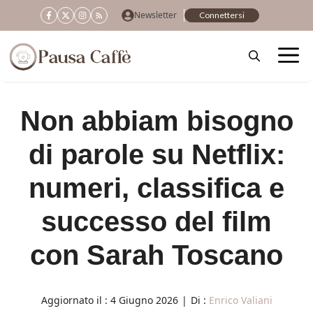
Vai
Newsletter
Connettersi
al
contenuto
Non abbiam bisogno
di parole su Netflix:
numeri, classifica e
successo del film
con Sarah Toscano
Aggiornato il :
4 Giugno 2026
|
Di :
Enrico Valiani