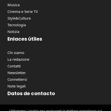
Musica
Cinema e Serie TV
Style&Culture
Tecnologia
Notizia
Enlaces útiles
Chi siamo
La redazione
Contatti
Newsletter
Connettersi
Note legali
Datos de contacto
Via Torino, 164, 00184 Roma RM, Italie
Utilizziamo i cookie per assicurarti la migliore esperienza sul