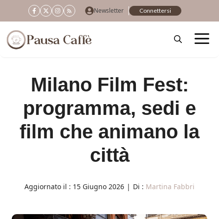
Vai
Newsletter
Connettersi
al
contenuto
Milano Film Fest:
programma, sedi e
film che animano la
città
Aggiornato il :
15 Giugno 2026
|
Di :
Martina Fabbri