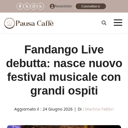
Vai
Newsletter
Connettersi
al
contenuto
Fandango Live
debutta: nasce nuovo
festival musicale con
grandi ospiti
Aggiornato il :
24 Giugno 2026
|
Di :
Martina Fabbri