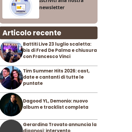
Iscriviti alla nostra
newsletter
Articolo recente
Battiti Live 23 luglio scaletta:
bis di Fred De Palma e chiusura
con Francesco Vinci
Tim Summer Hits 2026: cast,
date e cantanti di tutte le
puntate
Dagood YL, Demonio: nuovo
album e tracklist completa
Gerardina Trovato annuncia la
diagnosi: intervento