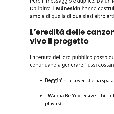
Però il messaggio è duplice. Da un l
Dall’altro, i
Måneskin
hanno costrui
ampia di quella di qualsiasi altro a
L’eredità delle canzo
vivo il progetto
La tenuta del loro pubblico passa q
continuano a generare flussi costa
Beggin’
– la cover che ha spala
I Wanna Be Your Slave
– hit i
playlist.