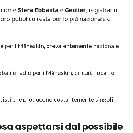
o, come
Sfera Ebbasta
e
Geolier
, registrano
l loro pubblico resta per lo più nazionale o
le per i Måneskin, prevalentemente nazionale
obali e radio per i Måneskin; circuiti locali e
artisti che producono costantemente singoli
cosa aspettarsi dal possibile