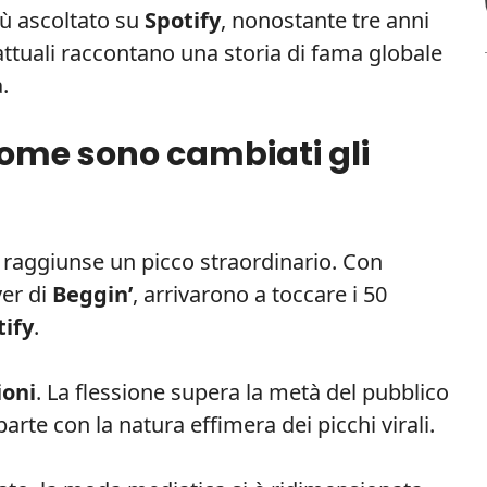
iù ascoltato su
Spotify
, nonostante tre anni
attuali raccontano una storia di fama globale
.
 come sono cambiati gli
 raggiunse un picco straordinario. Con
ver di
Beggin’
, arrivarono a toccare i 50
tify
.
ioni
. La flessione supera la metà del pubblico
arte con la natura effimera dei picchi virali.