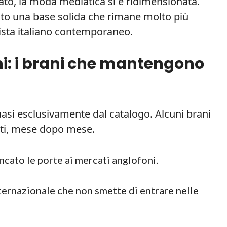
ato, la moda mediatica si è ridimensionata.
to una base solida che rimane molto più
rtista italiano contemporaneo.
ni: i brani che mantengono
uasi esclusivamente dal catalogo. Alcuni brani
nti, mese dopo mese.
ncato le porte ai mercati anglofoni.
nternazionale che non smette di entrare nelle