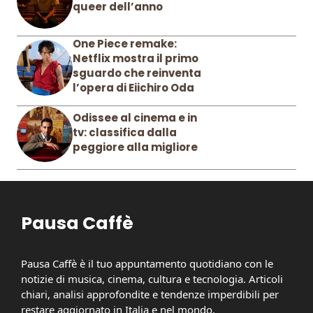
queer dell’anno
One Piece remake:
Netflix mostra il primo
sguardo che reinventa
l’opera di Eiichiro Oda
Odissee al cinema e in
tv: classifica dalla
peggiore alla migliore
Pausa Caffè
Pausa Caffè è il tuo appuntamento quotidiano con le
notizie di musica, cinema, cultura e tecnologia. Articoli
chiari, analisi approfondite e tendenze imperdibili per
restare aggiornato in Italia e nel mondo.