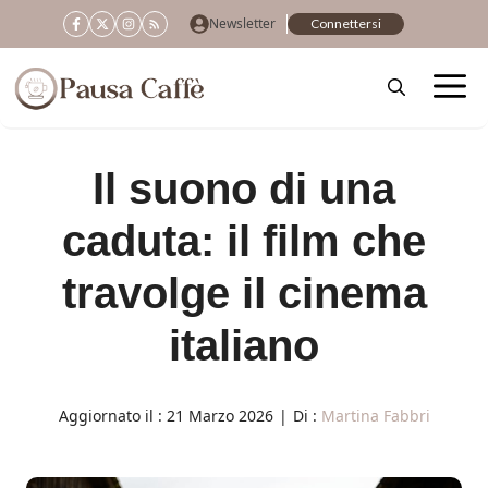
Vai
Newsletter
Connettersi
al
contenuto
Il suono di una
caduta: il film che
travolge il cinema
italiano
Aggiornato il :
21 Marzo 2026
|
Di :
Martina Fabbri