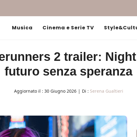
Musica
Cinema e Serie TV
Style&Cult
unners 2 trailer: Night 
futuro senza speranza
Aggiornato il :
30 Giugno 2026
|
Di :
Serena Gualtieri