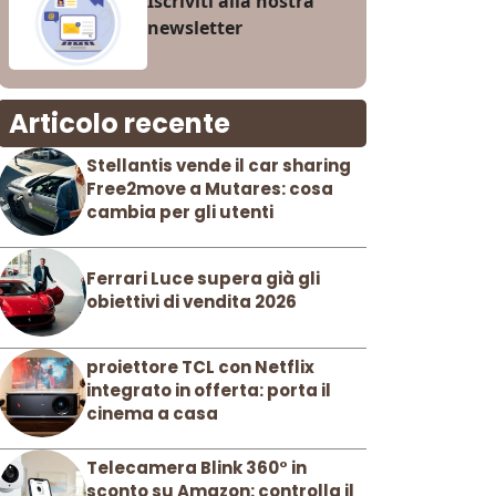
Iscriviti alla nostra
newsletter
Articolo recente
Stellantis vende il car sharing
Free2move a Mutares: cosa
cambia per gli utenti
Ferrari Luce supera già gli
obiettivi di vendita 2026
proiettore TCL con Netflix
integrato in offerta: porta il
cinema a casa
Telecamera Blink 360° in
sconto su Amazon: controlla il