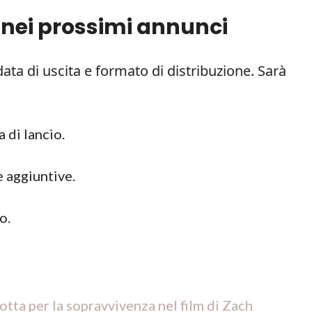
 nei prossimi annunci
ta di uscita e formato di distribuzione. Sarà
a di lancio.
e aggiuntive.
o.
lotta per la sopravvivenza nel film di Zach