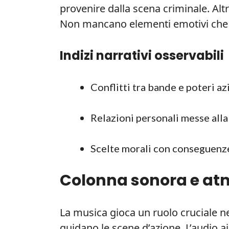
provenire dalla scena criminale. Alt
Non mancano elementi emotivi che 
Indizi narrativi osservabili
Conflitti tra bande e poteri az
Relazioni personali messe alla
Scelte morali con conseguenze 
Colonna sonora e at
La musica gioca un ruolo cruciale nel 
guidano le scene d’azione. L’audio ai