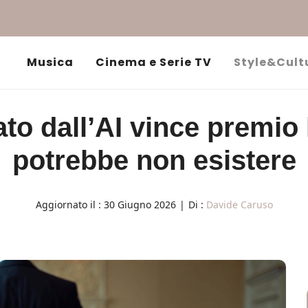
Musica
Cinema e Serie TV
Style&Cult
o dall’AI vince premio l
potrebbe non esistere
Aggiornato il :
30 Giugno 2026
|
Di :
Davide Caruso