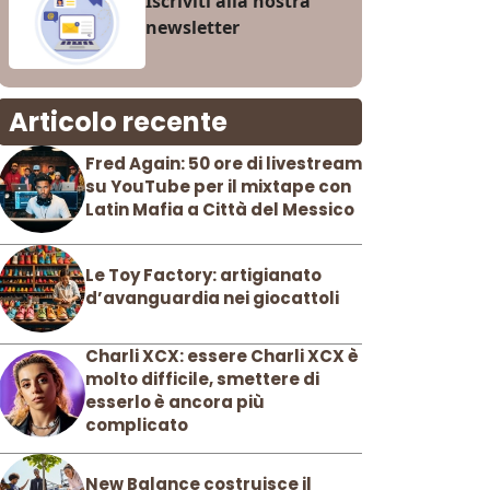
Iscriviti alla nostra
newsletter
Articolo recente
Fred Again: 50 ore di livestream
su YouTube per il mixtape con
Latin Mafia a Città del Messico
Le Toy Factory: artigianato
d’avanguardia nei giocattoli
Charli XCX: essere Charli XCX è
molto difficile, smettere di
esserlo è ancora più
complicato
New Balance costruisce il