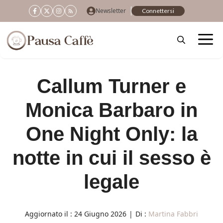
Vai
Newsletter
Connettersi
al
contenuto
Callum Turner e
Monica Barbaro in
One Night Only: la
notte in cui il sesso è
legale
Aggiornato il :
24 Giugno 2026
|
Di :
Martina Fabbri