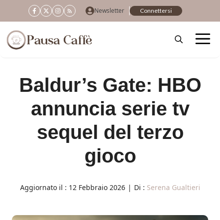
Vai
Newsletter
Connettersi
al
contenuto
Baldur’s Gate: HBO
annuncia serie tv
sequel del terzo
gioco
Aggiornato il :
12 Febbraio 2026
|
Di :
Serena Gualtieri