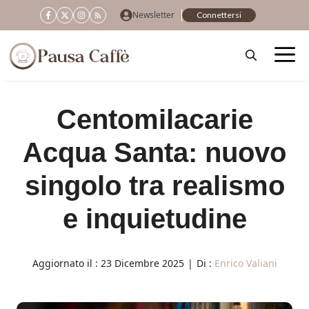
Vai
Newsletter
Connettersi
al
contenuto
Centomilacarie
Acqua Santa: nuovo
singolo tra realismo
e inquietudine
Aggiornato il :
23 Dicembre 2025
|
Di :
Enrico Valiani