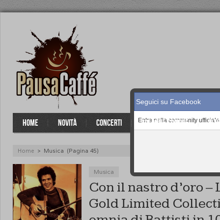
Seguici su Facebook
Entra nella community ufficial
HOME
NOVITÀ
CONCERTI
COLONNE SONORE
INT
Home
>
Musica
(Pagina 45)
Musica
Con il nastro d’oro – 
Gold Limited Collecti
omnia di Battisti in 