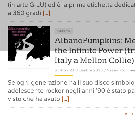
(in arte G-LU) ed è la prima etichetta dedi
a 360 gradi
[...]
Musica
AlbanoPumpkins: Mel
the Infinite Power (t
Italy a Mellon Collie)
Scritto il 23 dicembre 2010
/
Nessun Comme
Se ogni generazione ha il suo disco simbol
adolescente rocker negli anni ’90 è stato p
visto che ha avuto
[...]
«
‹