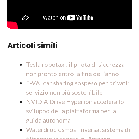
Articoli simili
Tesla robotaxi: il pilota di sicurezza
non pronto entro la fine dell’anno
E-VAI car sharing sospeso per privati:
servizio non più sostenibile
NVIDIA Drive Hyperion accelera lo
sviluppo della piattaforma per la
guida autonoma
Waterdrop osmosi inversa: sistema di
filtraggio in sconto su Amazon