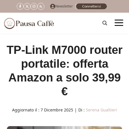
Vai
Newsletter
Connettersi
al
contenuto
TP-Link M7000 router
portatile: offerta
Amazon a solo 39,99
€
Aggiornato il :
7 Dicembre 2025
|
Di :
Serena Gualtieri