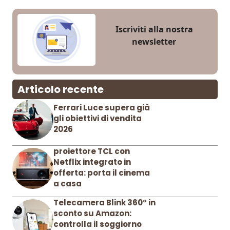
Iscriviti alla nostra
newsletter
Articolo recente
Ferrari Luce supera già
gli obiettivi di vendita
2026
proiettore TCL con
Netflix integrato in
offerta: porta il cinema
a casa
Telecamera Blink 360° in
sconto su Amazon:
controlla il soggiorno