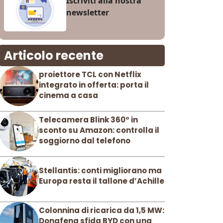
Iscriviti alla nostra
newsletter
Articolo recente
proiettore TCL con Netflix
integrato in offerta: porta il
cinema a casa
Telecamera Blink 360° in
sconto su Amazon: controlla il
soggiorno dal telefono
Stellantis: conti migliorano ma
Europa resta il tallone d’Achille
Colonnina di ricarica da 1,5 MW:
Dongfeng sfida BYD con una