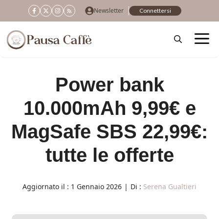
Vai
Newsletter
Connettersi
al
contenuto
Power bank
10.000mAh 9,99€ e
MagSafe SBS 22,99€:
tutte le offerte
Aggiornato il :
1 Gennaio 2026
|
Di :
Serena Gualtieri