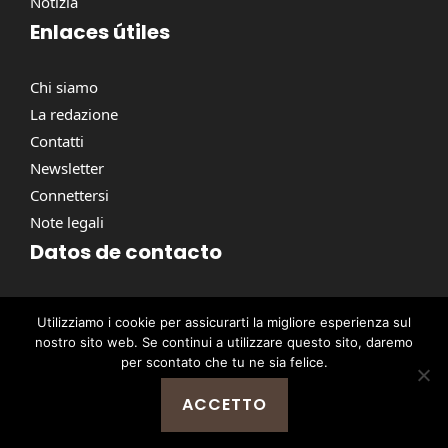
Notizia
Enlaces útiles
Chi siamo
La redazione
Contatti
Newsletter
Connettersi
Note legali
Datos de contacto
Via Torino, 164, 00184 Roma RM, Italie
Utilizziamo i cookie per assicurarti la migliore esperienza sul
contact@pausacaffe.net
nostro sito web. Se continui a utilizzare questo sito, daremo
+39 06 9453 2781
per scontato che tu ne sia felice.
ACCETTO
@ 2026 | © Tutti i diritti riservati -
Pausa Caffè