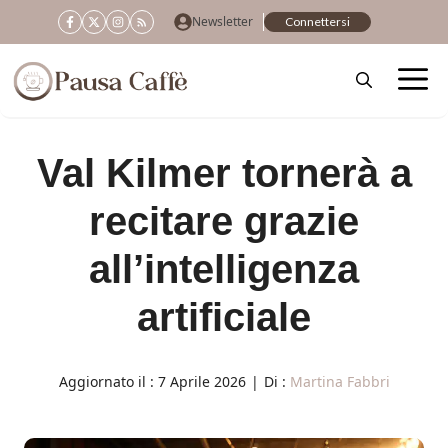
Vai
Newsletter
Connettersi
al
contenuto
Val Kilmer tornerà a
recitare grazie
all’intelligenza
artificiale
Aggiornato il :
7 Aprile 2026
|
Di :
Martina Fabbri