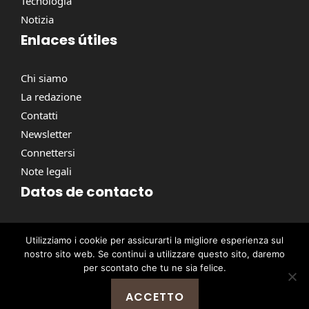
Tecnologia
Notizia
Enlaces útiles
Chi siamo
La redazione
Contatti
Newsletter
Connettersi
Note legali
Datos de contacto
Via Torino, 164, 00184 Roma RM, Italie
Utilizziamo i cookie per assicurarti la migliore esperienza sul
contact@pausacaffe.net
nostro sito web. Se continui a utilizzare questo sito, daremo
+39 06 9453 2781
per scontato che tu ne sia felice.
ACCETTO
@ 2026 | © Tutti i diritti riservati -
Pausa Caffè