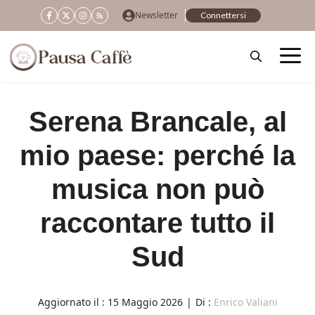
Vai
Newsletter
Connettersi
al
contenuto
Serena Brancale, al
mio paese: perché la
musica non può
raccontare tutto il
Sud
Aggiornato il :
15 Maggio 2026
|
Di :
Enrico Valiani