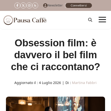
Vai
Newsletter
Connettersi
al
contenuto
Obsession film: è
davvero il bel film
che ci raccontano?
Aggiornato il :
4 Luglio 2026
|
Di :
Martina Fabbri